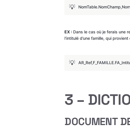
💡
NomTable.NomChamp,No
EX :
 Dans le cas où je ferais une 
l’intitulé d’une famille, qui provien
💡
AR_Ref,F_FAMILLE.FA_Intit
3 – DICTI
DOCUMENT DE