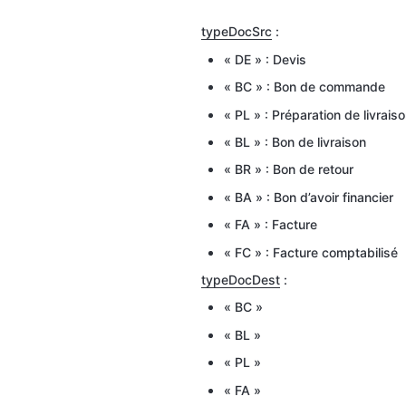
typeDocSrc
 :
« DE » : Devis
« BC » : Bon de commande
« PL » : Préparation de livrais
« BL » : Bon de livraison
« BR » : Bon de retour
« BA » : Bon d’avoir financier
« FA » : Facture
« FC » : Facture comptabilisé
typeDocDest
 :
« BC »
« BL »
« PL »
« FA »