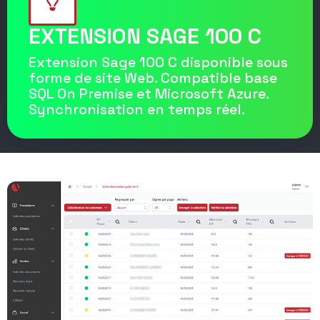
EXTENSION SAGE 100 C
Extension Sage 100 C disponible sous
forme de site Web. Compatible base
SQL On Premise et Microsoft Azure.
Synchronisation en temps réel.